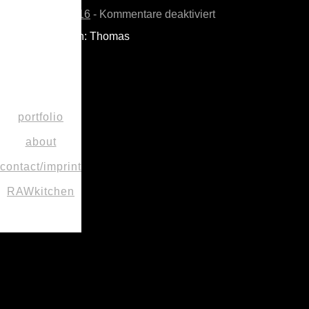
show
für
Dezember 5, 2016
-
Kommentare deaktiviert
navi_black
navi_black
Veröffentlicht von: Thomas
Share on
portfolio
about
contact/imprint
RAWkitchen